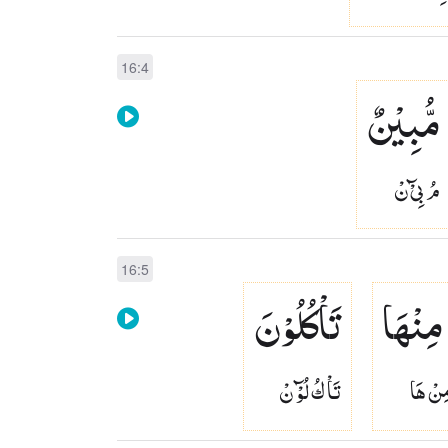
16:4
مُّبِیْنٌ
مُ بِىْٓ نْ
16:5
 مِنْهَا
تَاْكُلُوْنَ
ِنْ هَا
تَاْ كُ لُوْٓ نْ