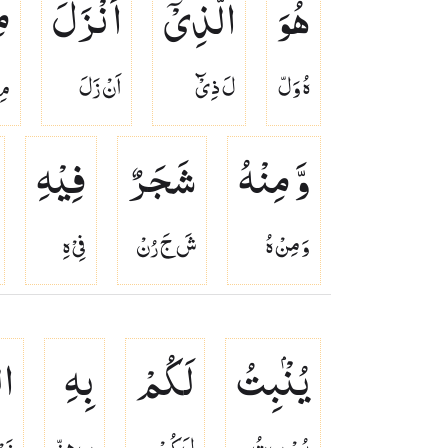
هُوَ
الَّذِیْۤ
اَنْزَلَ
م
هُ وَلّ
لَ ذِىْٓ
اَنْ زَلَ
مِ
وَّ مِنْهُ
شَجَرٌ
فِیْهِ
وَ مِنْ هُ
شَ جَ رُنْ
فِىْ هِ
یُنْۢبِتُ
لَكُمْ
بِهِ
ال
يُمْ بِ تُ
لَ كُمْ
بِ هِزّ
زَرْ