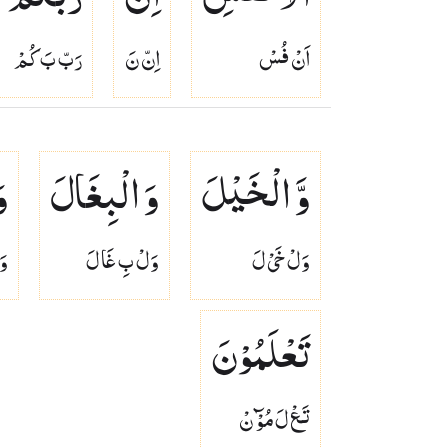
اَنْ فُسْ
اِنّ نَ
رَبّ بَ كُمْ
وَّ الْخَیْلَ
وَ الْبِغَالَ
و
وَلْ خَىْ لَ
وَلْ بِ غَا لَ
وَ
تَعْلَمُوْنَ
تَعْ لَ مُوْٓ نْ