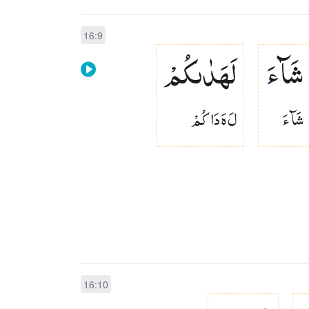
16:9
شَآءَ
لَهَدٰىكُمْ
شَآ ءَ
لَ هَ دَاكُمْ
16:10