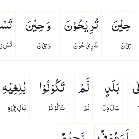
حِیْنَ
تُرِیْحُوْنَ
وَ حِیْنَ
تَسْ
حِىْ نَ
تُ رِىْ حُوْ نَ
وَ حِىْ نَ
تَسْ رَ 
لٰی
بَلَدٍ
لَّمْ
تَكُوْنُوْا
بٰلِغِیْهِ
ا
بَ لَ دِلّ
لَمْ
تَ كُوْ نُوْ
بَا لِ غِىْ هِ
لَرَءُوْفٌ
رَّحِیْمٌ