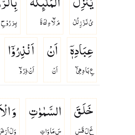
یُنَزِّلُ
الْمَلٰٓىِٕكَةَ
بِالرُّ
ىُ نَزّ زِ لُلْ
مَ لَٓا ءِ كَ ةَ
بِرّ رُوْ حِ
عِبَادِهٖۤ
اَنْ
اَنْذِرُوْۤا
عِ بَا دِ هِىْٓ
اَنْ
اَنْ ذِرُ وْٓ
خَلَقَ
السَّمٰوٰتِ
وَ الْ
خَ لَ قَسّ
سَ مَا وَا تِ
وَلْ اَرْض