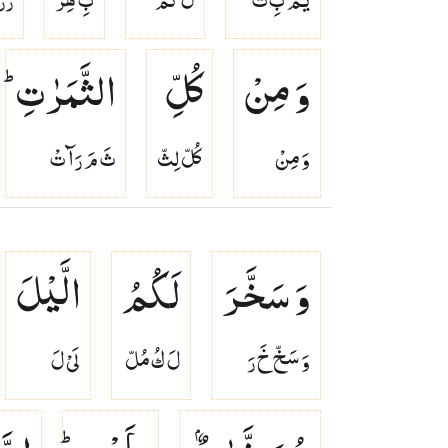
وَ مِنْ
كُلِّ
الثَّمَرٰتِ ؕ
وَ مِنْ
كُلّ لِثّ
ثَ مَ رَآ تْ
وَ سَخَّرَ
لَكُمُ
الَّیْلَ
وَ سَخّ خَ رَ
لَ كُ مُلّ
لَىْ لَ