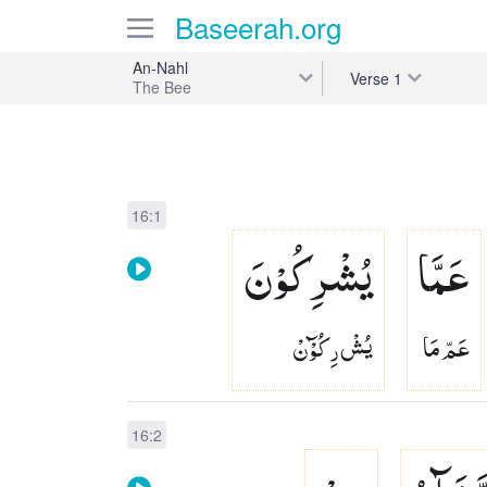
Baseerah
.org
An-Nahl
Verse
1
The Bee
16:1
عَمَّا
یُشْرِكُوْنَ
عَمّ مَا
يُشْ رِ كُوْٓنْ
16:2