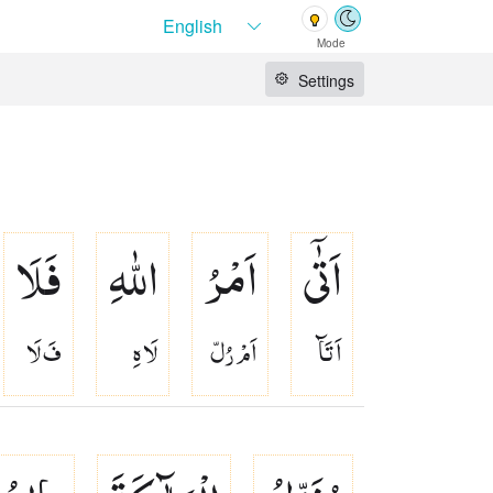
Mode
Settings
اَتٰۤی
اَمْرُ
اللّٰهِ
فَلَا
اَ تَآ
اَمْ رُلّ
لَا هِ
فَ لَا