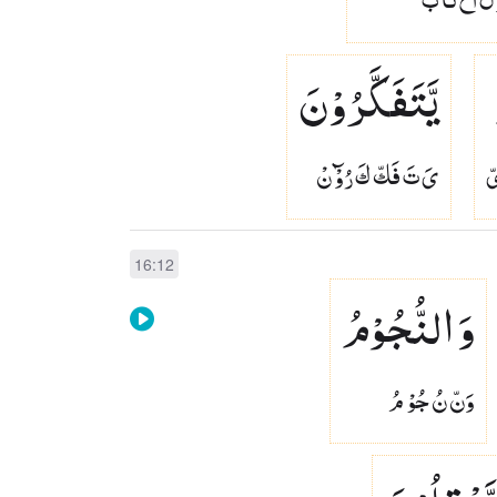
یَّتَفَكَّرُوْنَ
ّ
ىَ تَ فَكّ كَ رُوْٓ نْ
16:12
وَ النُّجُوْمُ
وَنّ نُ جُوْ مُ