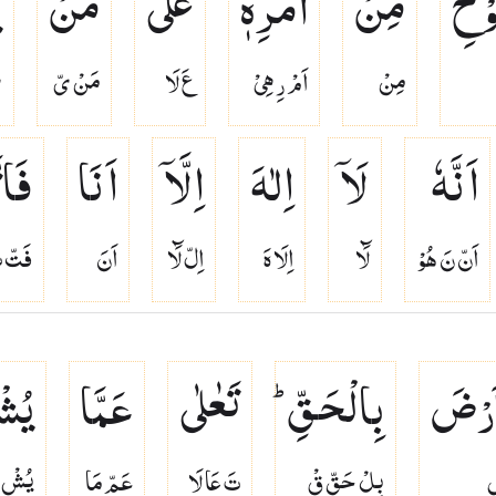
وْحِ
مِنْ
اَمْرِهٖ
عَلٰی
مَنْ
ی
مِنْ
اَمْ رِ هِىْ
عَ لَا
مَنْ ىّ
ى
اَنَّهٗ
لَاۤ
اِلٰهَ
اِلَّاۤ
اَنَا
فَات
اَنّ نَ هُوْ
لَٓا
اِلَا هَ
اِلّ لَٓا
اَنَ
فَتّ تَ
اَرْضَ
بِالْحَقِّ ؕ
تَعٰلٰی
عَمَّا
یُشْ
َ
بِلْ حَقّ قْ
تَ عَا لَا
عَمّ مَا
يُشْ رِ