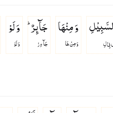
سَّبِیْلِ
وَ مِنْهَا
جَآىِٕرٌ ؕ
وَ لَوْ
بِىْ لِ
وَ مِنْ هَا
جَآ ءِ رْ
وَ لَوْ