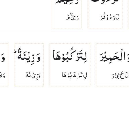
لَ رَ ءُ وْ فُرّ
رَ حِىْٓ مْ
َ الْحَمِیْرَ
لِتَرْكُبُوْهَا
وَ زِیْنَةً ؕ
وَ 
لْ حَ مِىْ رَ
لِ تَرْ كَ بُوْ هَا
وَزِىْ نَهْ
وَ ي