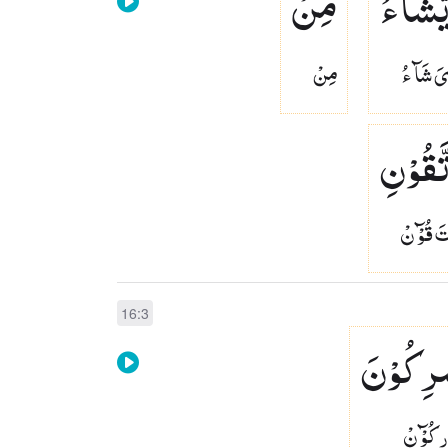
َّشَآءُ
مِنْ
َ شَآ ءُ
مِنْ
َّقُوْنِ
 قُوْٓ نْ
16:3
رِكُوْنَ
 كُوْٓ نْ