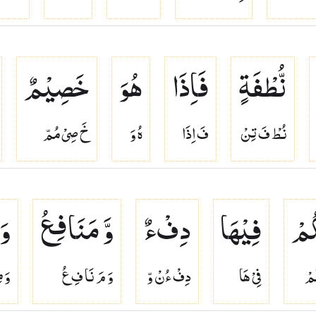
نُّطْفَةٍ
فَاِذَا
هُوَ
خَصِیْمٌ
نُطْ فَ تِنْ
فَ اِذَا
هُ وَ
خَ صِىْ مُمّ
ُمْ
فِیْهَا
دِفْءٌ
وَّ مَنَافِعُ
وَ
مْ
فِىْ هَا
دِفْ ءُنْ وّ
وَ مَ نَا فِ عُ
وَ م