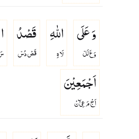
وَ عَلَی
اللّٰهِ
قَصْدُ
ال
وَ عَ لَلّ
لَا هِ
قَصْ دُسّ
سَ 
اَجْمَعِیْنَ
اَجْ مَ عِىْٓ نْ