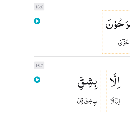
16:6
رَحُوْنَ
حُوْٓ نْ
16:7
اِلَّا
بِشِقِّ
اِلّ لَا
بِ شِقّ قِلْ