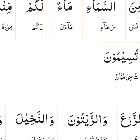
ِنَ
السَّمَآءِ
مَآءً
لَّكُمْ
مِّنْه
 نَسّ
سَ مَآ ءِ
مَآ ءَلّ
لَ كُمّ
مِنْ هُ
تُسِیْمُوْنَ
تُ سِىْ مُوْٓ نْ
زَّرْعَ
وَ الزَّیْتُوْنَ
وَ النَّخِیْلَ
و
 عَ
وَزّ زَىْ تُوْ نَ
وَنّ نَ خِىْ لَ
وَ