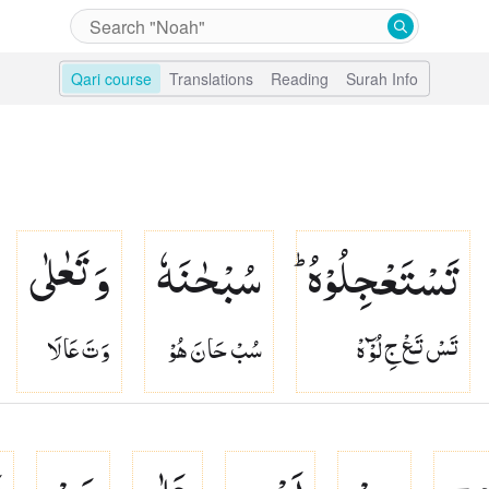
Qari course
Translations
Reading
Surah Info
تَسْتَعْجِلُوْهُ ؕ
سُبْحٰنَهٗ
وَ تَعٰلٰی
تَسْ تَعْ جِ لُوْٓ هْ
سُبْ حَا نَ هُوْ
وَ تَ عَا لَا