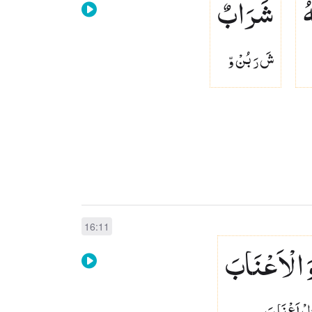
ُ
شَرَابٌ
شَ رَ بُنْ وّ
16:11
َ الْاَعْنَابَ
لْ اَعْ نَا بَ