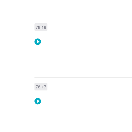
78:16
78:17