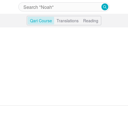
Qari Course
Translations
Reading