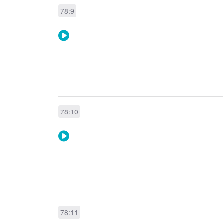
78:9
78:10
78:11