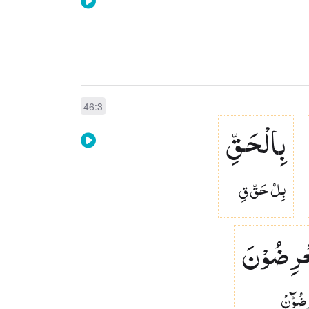
46:3
بِالْحَقِّ
بِلۡ حَقّ قِ
ْرِضُوْنَ
ِضُوۡٓنْ‏