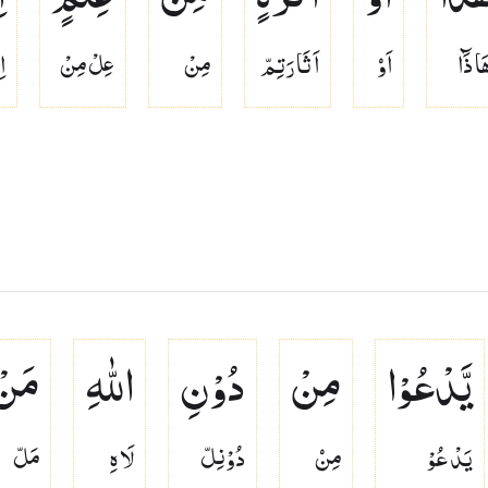
َا ذَٓا
اَوۡ
اَثَا رَتِمّ
مِنْ
عِلْ مِنْ
اِ
یَّدْعُوْا
مِنْ
دُوْنِ
اللّٰهِ
مَنْ
يَدْ عُوْ
مِنۡ
دُوْنِلّ
لَا هِ
مَلّ