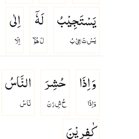
یَسْتَجِیْبُ
لَهٗۤ
اِلٰی
يَسْ تَ جِىْ بُ
لَ هُوْٓ
اِلَا
وَ اِذَا
حُشِرَ
النَّاسُ
وَاِذَا
حُ شِ رَ نّ
نَا سُ
كٰفِرِیْنَ