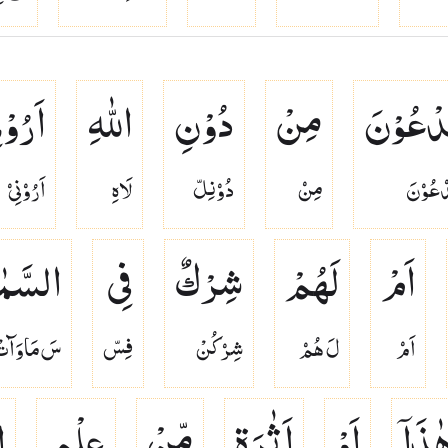
دْعُوْنَ
مِنْ
دُوْنِ
اللّٰهِ
اَرُوْن
ۡعُوۡنَ
مِنۡ
دُوۡنِلّ
لَاهِ
اَرُوۡنِىۡ
اَمْ
لَهُمْ
شِرْكٌ
فِی
السَّمٰو
اَمۡ
لَ هُمۡ
شِرۡكُنْ
فِسّ
سَ مَاوَآت
ٰذَاۤ
اَوْ
اَثٰرَةٍ
مِّنْ
عِلْمٍ
ا