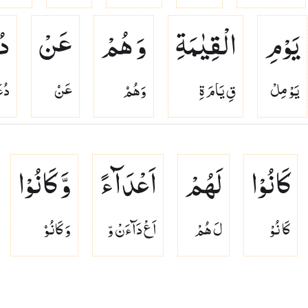
یَوْمِ
الْقِیٰمَةِ
وَ هُمْ
عَنْ
دُ
يَوْ مِلْ
قِ يَامَ ةِ
وَهُمۡ
عَنۡ
دُع
كَانُوْا
لَهُمْ
اَعْدَآءً
وَّ كَانُوْا
كَا نُوْ
لَ هُمْ
اَ عْ دَآءَنْ وّ
وَ كَانُوۡ