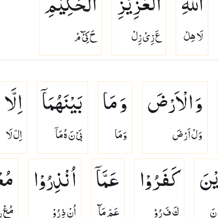
اللّٰهِ
الْعَزِیْزِ
الْحَكِیْمِ
لَا هِلْ
عَ زِىْ زِلْ
حَ كِىْٓ مْ
وَ الْاَرْضَ
وَ مَا
بَیْنَهُمَاۤ
اِلَّا
وَلْ اَرْضَ
وَمَا
بَىْ نَ هُ مَاۤ
اِلّ لَا
یْنَ
كَفَرُوْا
عَمَّاۤ
اُنْذِرُوْا
مُع
 نَ
كَ فَ رُوۡ
عَمّ مَآ
اُنْ ذِ رُوْ
مُعۡ ر