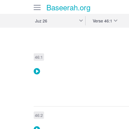
Baseerah
.org
Verse
46:1
Juz 26
46:1
46:2