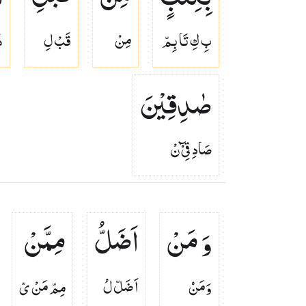
بِ كِ تَا بِمّ
مِنْ
قَبْ لِ
ه
صٰدِقِیْنَ
صَادِ قِىْٓ نْ
وَ مَنْ
اَضَلُّ
مِمَّنْ
وَمَنۡ
اَ ضَلّ لُ
مِمّ مَنْ ىّ