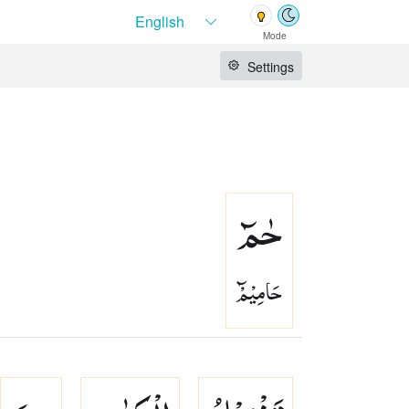
Mode
Settings
حٰمٓ
حَامِيْمْٓ