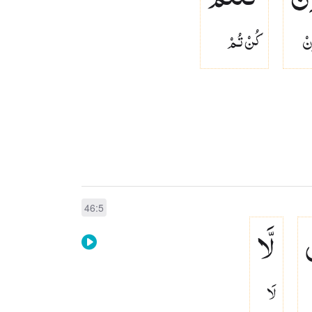
نۡ
كُنۡ تُمۡ
46:5
لَّا
لَا