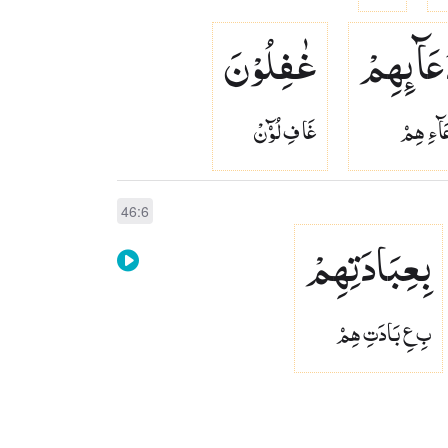
عَآىِٕهِمْ
غٰفِلُوْنَ
َآءِ هِمۡ
غَا فِ لُوۡٓنْ
46:6
بِعِبَادَتِهِمْ
بِ عِ بَادَتِ هِمۡ