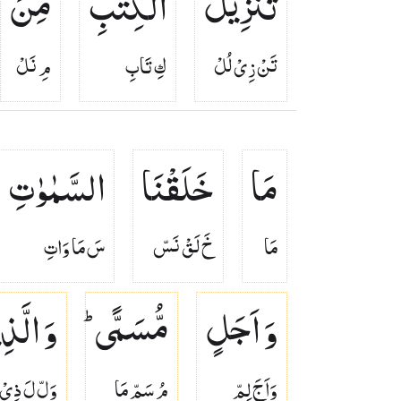
تَنْزِیْلُ
الْكِتٰبِ
مِنَ
تَنْ زِىْ لُلْ
كِ تَابِ
مِ نَلْ
مَا
خَلَقْنَا
السَّمٰوٰتِ
مَا
خَ لَقْ نَسّ
سَ مَا وَاتِ
وَ اَجَلٍ
مُّسَمًّی ؕ
وَ الَّذِ
وَاَجَ لِمّ
مُ سَمّ مَا
وَلّ لَ ذِىْ