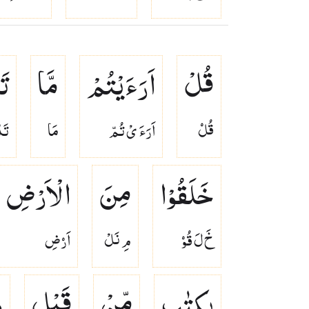
قُلْ
اَرَءَیْتُمْ
مَّا
تَ
قُلۡ
اَرَءَ ىْ تُمّ
مَا
تَد
خَلَقُوْا
مِنَ
الْاَرْضِ
خَ لَ قُوۡ
مِ نَلْ
اَرۡضِ
بِكِتٰبٍ
مِّنْ
قَبْلِ
ه