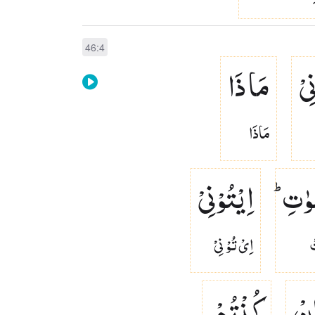
46:4
ِیْ
مَا ذَا
مَاذَا
ٰتِ ؕ
اِیْتُوْنِیْ
ْ
اِىْ تُوْ نِىْ
ِنْ
كُنْتُمْ