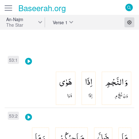
Baseerah
.org
An-Najm
Verse
1
The Star
53:1
وَ النَّجْمِ
اِذَا
هَوٰی
وَنّ نَجْ مِ
اِذَا
هَ وَا
53:2
مَا
ضَلَّ
صَاحِبُكُمْ
وَ مَا