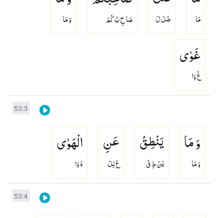
مَا
ضَلّ لَ
صَا حِ بُ كُمْ
وَ مَا
غَوٰی
غَ وَا
53:3
وَ مَا
یَنْطِقُ
عَنِ
الْهَوٰی
وَ مَا
يَنْ طِ قُ
عَ نِلْ
هَ وَا
53:4