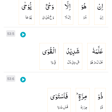
اِنْ
هُوَ
اِلَّا
وَحْیٌ
یُّوْحٰی
اِنْ
هُ وَ
اِلّ لَا
وَ حْ يُنْ ىّ
يُوْ حَا
53:5
عَلَّمَهٗ
شَدِیْدُ
الْقُوٰی
عَلّ لَ مَ هُوْ
شَ دِىْ دُلْ
قُ وَا
53:6
ذُوْ
مِرَّةٍ ؕ
فَاسْتَوٰی
ذُوْ
مِرّ رَهْ
فَسْ تَ وَا