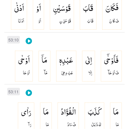
فَكَانَ
قَابَ
قَوْسَیْنِ
اَوْ
اَدْنٰی
فَ كَا نَ
قَا بَ
قَوْ سَىْ نِ
اَوْ
اَدْ نَا
53:10
فَاَوْحٰۤی
اِلٰی
عَبْدِهٖ
مَاۤ
اَوْحٰی
فَ اَوْ حَآ
اِلَا
عَبْ دِ هِىْ
مَآ
اَوْ حَا
53:11
مَا
كَذَبَ
الْفُؤَادُ
مَا
رَاٰی
مَا
كَ ذَ بَلْ
فُ ءَادُ
مَا
رَآ