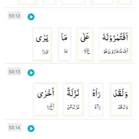
53:12
اَفَتُمٰرُوْنَهٗ
عَلٰی
مَا
یَرٰی
اَ فَ تُ مَا رُوْ نَ هُوْ
عَ لَا
مَا
ىَ رَا
53:13
وَ لَقَدْ
رَاٰهُ
نَزْلَةً
اُخْرٰی
وَ لَ قَدْ
رَآ هُ
نَزْ لَ تَنْ
اُخْ رَا
53:14