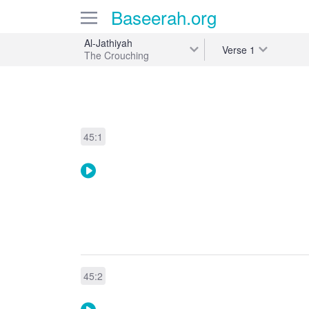
Baseerah
.org
Al-Jathiyah
Verse
1
The Crouching
45:1
45:2