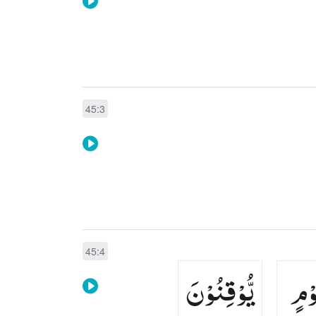
45:3
45:4
وْمٍ
یُّوْقِنُوْنَ